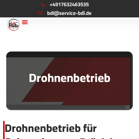
Zum
+4917632463535
bdl@service-bdl.de
Inhalt
springen
Drohnenbetrieb
Drohnenbetrieb für